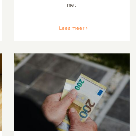
niet
Lees meer
Hoe hoog is de transitievergoeding
als je wordt ontslagen?