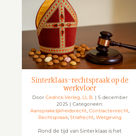
Sinterklaas-rechtspraak op de
werkvloer
Sinterklaas-rechtspraak op de
werkvloer
Door
Cedrick Verleg, LL.B.
|
5 december
2025
|
Categorieën:
Aansprakelijkheidsrecht
,
Contractenrecht
,
Rechtspraak
,
Strafrecht
,
Wetgeving
Rond de tijd van Sinterklaas is het