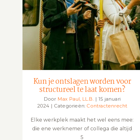
Kun je ontslagen worden voor
structureel te laat komen?
Kun je ontslagen worden voor
structureel te laat komen?
Door
Max Paul, LL.B.
|
15 januari
2024
|
Categorieën:
Contractenrecht
Elke werkplek maakt het wel eens mee:
die ene werknemer of collega die altijd
5