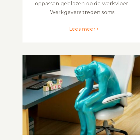
oppassen geblazen op de werkvloer.
Werkgevers treden soms
Lees meer
Wat dient er in een
vaststellingsovereenkomst te staan?