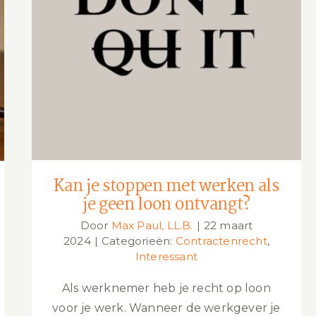
Kan je stoppen met werken als je
geen loon ontvangt?
Kan je stoppen met werken als
je geen loon ontvangt?
Door
Max Paul, LL.B.
|
22 maart
2024
|
Categorieën:
Contractenrecht
,
Interessant
Als werknemer heb je recht op loon
voor je werk. Wanneer de werkgever je