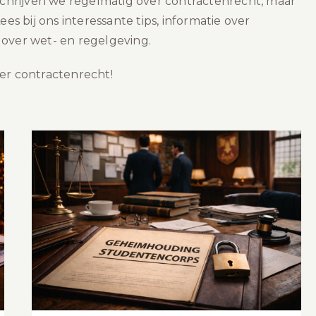
 schrijven we regelmatig over contractenrecht, maar
 bij ons interessante tips, informatie over
 over wet- en regelgeving.
ver contractenrecht!
Geheimhoudingsplicht
Studentencorps: Hoe zit het?