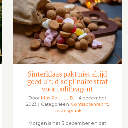
Sinterklaas pakt niet altijd goed uit:
disciplinaire straf voor politieagent
Sinterklaas pakt niet altijd
goed uit: disciplinaire straf
voor politieagent
Door
Max Paul, LL.B.
|
4 december
2023
|
Categorieën:
Contractenrecht
,
Rechtspraak
Morgen is het 5 december en dat