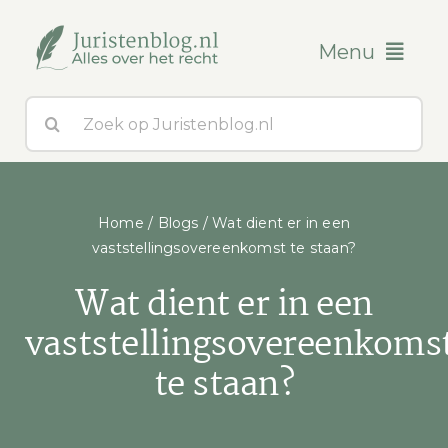
Ga
naar
Menu
inhoud
Zoeken
Blogs
naar:
Over ons
Home
/
Blogs
/
Wat dient er in een
Contact
vaststellingsovereenkomst te staan?
Wat dient er in een
vaststellingsovereenkoms
te staan?