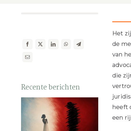
Het zi
de mee
van he
advoca
die zi
Recente berichten
vertro
jurid
heeft
een rij