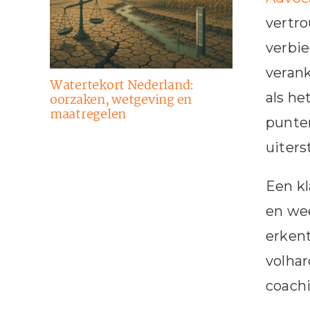
vertro
verbie
verank
Watertekort Nederland:
als he
oorzaken, wetgeving en
maatregelen
punten
uiters
Een kl
en wee
erkent
volhar
coachi