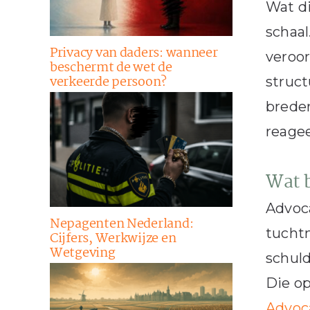
Wat di
schaal
Privacy van daders: wanneer
veroor
beschermt de wet de
verkeerde persoon?
struct
breder
reagee
Wat b
Advoca
Nepagenten Nederland:
tucht
Cijfers, Werkwijze en
Wetgeving
schuld
Die op
Advoc