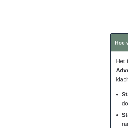
Hoe w
Het 
Adv
klac
St
do
St
ra