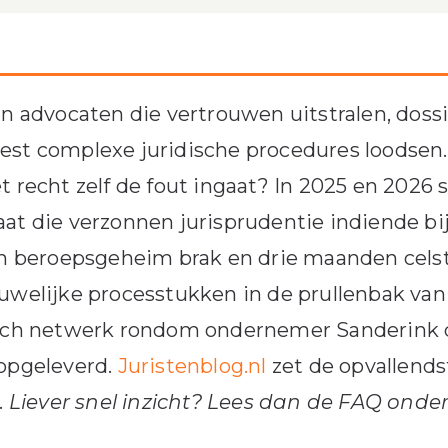
jn advocaten die vertrouwen uitstralen, doss
st complexe juridische procedures loodsen.
t recht zelf de fout ingaat? In 2025 en 2026 
at die verzonnen jurisprudentie indiende bij
jn beroepsgeheim brak en drie maanden celst
uwelijke processtukken in de prullenbak va
isch netwerk rondom ondernemer Sanderink d
 opgeleverd.
Juristenblog.nl
zet de opvallends
.
Liever snel inzicht? Lees dan de FAQ onde