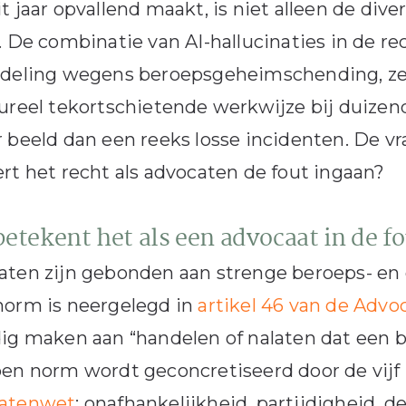
t jaar opvallend maakt, is niet alleen de dive
. De combinatie van AI-hallucinaties in de rec
deling wegens beroepsgeheimschending, zes 
ureel tekortschietende werkwijze bij duize
 beeld dan een reeks losse incidenten. De vra
rt het recht als advocaten de fout ingaan?
etekent het als een advocaat in de fo
ten zijn gebonden aan strenge beroeps- en 
norm is neergelegd in
artikel 46 van de Adv
ig maken aan “handelen of nalaten dat een b
en norm wordt geconcretiseerd door de vij
atenwet
: onafhankelijkheid, partijdigheid, d