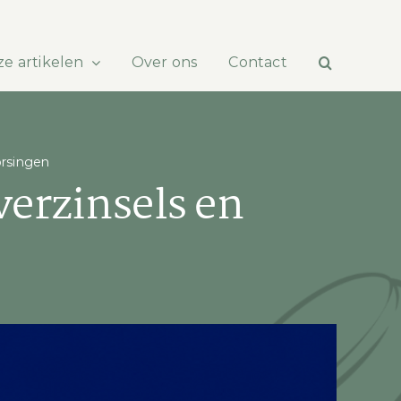
e artikelen
Over ons
Contact
orsingen
verzinsels en