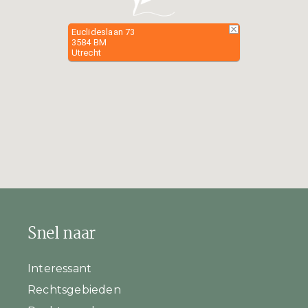
Euclideslaan 73
3584 BM
Utrecht
Snel naar
Interessant
Rechtsgebieden