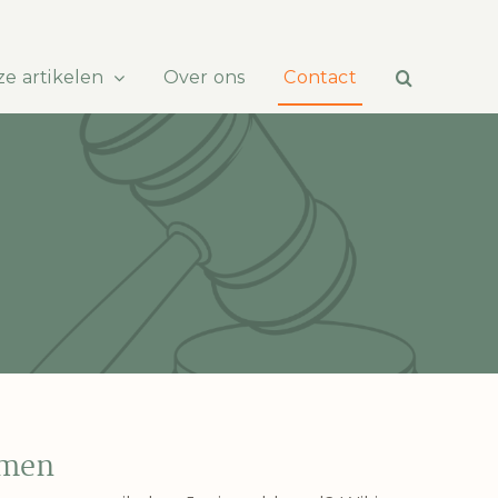
e artikelen
Over ons
Contact
emen