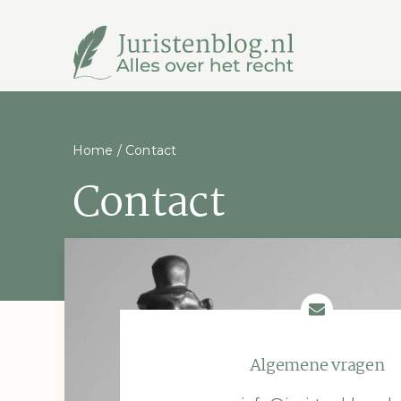
Ga
naar
inhoud
Home
/
Contact
Contact
Algemene vragen