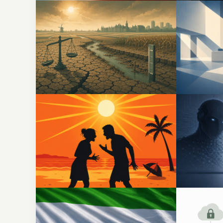
Watertekort Nederland:
Corona
oorzaken, wetgeving en
aanlei
maatregelen
Geweld bij hitte: wat zegt
EU A
onderzoek en het
Nederl
strafrecht?