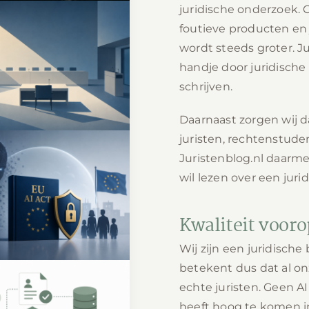
juridische onderzoek. 
foutieve producten en
wordt steeds groter. J
-enquête tijdlijn:
ding, verhoren en
handje door juridische
bevindingen
schrijven.
Daarnaast zorgen wij d
juristen, rechtenstuden
Juristenblog.nl daarme
wil lezen over een jur
I Act: wat elke
andse organisatie
moet weten
Kwaliteit vooro
Wij zijn een juridische 
betekent dus dat al o
echte juristen. Geen A
heeft hoog te komen in