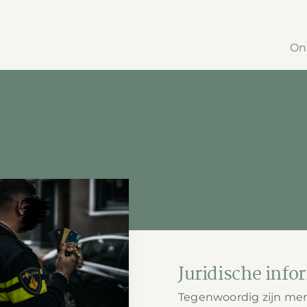
On
enten Nederland:
rs, Werkwijze en
Wetgeving
Juridische info
Tegenwoordig zijn me