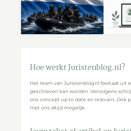
Bolle Jos arrestatie
Waarom
afgeblazen: wat mag
in 2025
Nederland juridisch doen?
om t
Hoe werkt Juristenblog.nl?
Het team van Juristenblog.nl bestaat uit
geschreven kan worden. Vervolgens schrijf
ons concept up to date en relevant. Ook p
met ons altijd mogelijk.