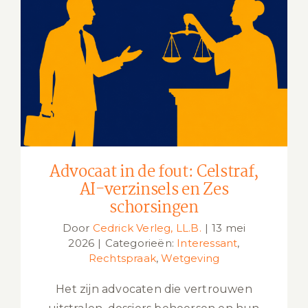
Advocaat in de fout: Celstraf, AI-
verzinsels en Zes schorsingen
Advocaat in de fout: Celstraf,
AI-verzinsels en Zes
schorsingen
Door
Cedrick Verleg, LL.B.
|
13 mei
2026
|
Categorieën:
Interessant
,
Rechtspraak
,
Wetgeving
Het zijn advocaten die vertrouwen