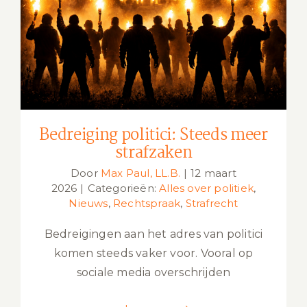
Bedreiging politici: Steeds meer
strafzaken
Bedreiging politici: Steeds meer
strafzaken
Door
Max Paul, LL.B.
|
12 maart
2026
|
Categorieën:
Alles over politiek
,
Nieuws
,
Rechtspraak
,
Strafrecht
Bedreigingen aan het adres van politici
komen steeds vaker voor. Vooral op
sociale media overschrijden