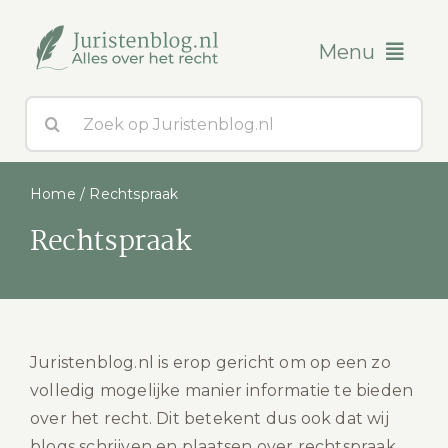
Ga
naar
Menu
inhoud
Zoeken
Blogs
naar:
Over ons
Home
/
Rechtspraak
Rechtspraak
Contact
Juristenblog.nl is erop gericht om op een zo
volledig mogelijke manier informatie te bieden
over het recht. Dit betekent dus ook dat wij
blogs schrijven en plaatsen over rechtspraak.