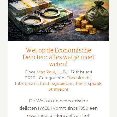
Wet op de Economische Delicten:
alles wat je moet weten!
Wet op de Economische
Delicten: alles wat je moet
weten!
Door
Max Paul, LL.B.
|
12 februari
2026
|
Categorieën:
Fiscaalrecht
,
Interessant
,
Rechtsgebieden
,
Rechtspraak
,
Strafrecht
De Wet op de economische
delicten (WED) vormt sinds 1950 een
essentieel onderdeel van het