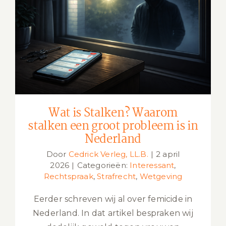
Wat is Stalken? Waarom stalken een
groot probleem is in Nederland
Wat is Stalken? Waarom
stalken een groot probleem is in
Nederland
Door
Cedrick Verleg, LL.B.
|
2 april
2026
|
Categorieën:
Interessant
,
Rechtspraak
,
Strafrecht
,
Wetgeving
Eerder schreven wij al over femicide in
Nederland. In dat artikel bespraken wij