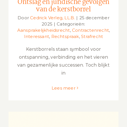
Ontslag en juridische gevolgen
van de kerstborrel
Door
Cedrick Verleg, LL.B.
|
25 december
2025
|
Categorieën:
Aansprakelijkheidsrecht
,
Contractenrecht
,
Interessant
,
Rechtspraak
,
Strafrecht
Kerstborrels staan symbool voor
ontspanning, verbinding en het vieren
van gezamenlijke successen. Toch blijkt
in
Lees meer