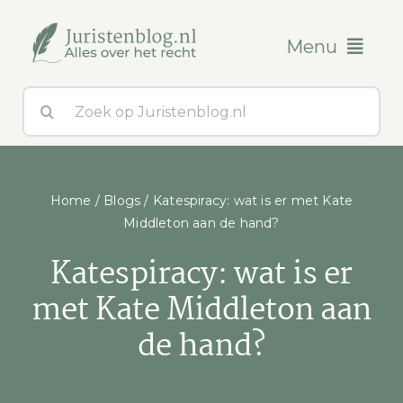
Ga
naar
Menu
inhoud
Zoeken
Blogs
naar:
Over ons
Home
/
Blogs
/
Katespiracy: wat is er met Kate
Contact
Middleton aan de hand?
Katespiracy: wat is er
met Kate Middleton aan
de hand?