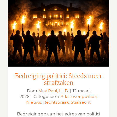
Bedreiging politici: Steeds meer
strafzaken
Bedreiging politici: Steeds meer
strafzaken
Door
Max Paul, LL.B.
|
12 maart
2026
|
Categorieën:
Alles over politiek
,
Nieuws
,
Rechtspraak
,
Strafrecht
Bedreigingen aan het adres van politici