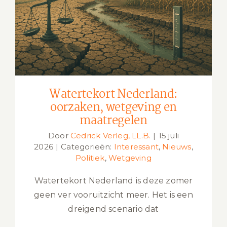
Watertekort Nederland: oorzaken,
wetgeving en maatregelen
Watertekort Nederland:
oorzaken, wetgeving en
maatregelen
Door
Cedrick Verleg, LL.B.
|
15 juli
2026
|
Categorieën:
Interessant
,
Nieuws
,
Politiek
,
Wetgeving
Watertekort Nederland is deze zomer
geen ver vooruitzicht meer. Het is een
dreigend scenario dat