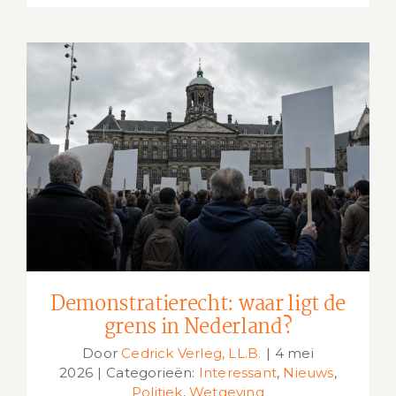
Demonstratierecht: waar ligt de grens
in Nederland?
Demonstratierecht: waar ligt de
grens in Nederland?
Door
Cedrick Verleg, LL.B.
|
4 mei
2026
|
Categorieën:
Interessant
,
Nieuws
,
Politiek
,
Wetgeving