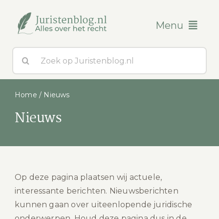
Ga
naar
Menu
inhoud
Zoeken
Blogs
naar:
Over ons
Home
/
Nieuws
Nieuws
Contact
Op deze pagina plaatsen wij actuele,
interessante berichten. Nieuwsberichten
kunnen gaan over uiteenlopende juridische
onderwerpen. Houd deze pagina dus in de