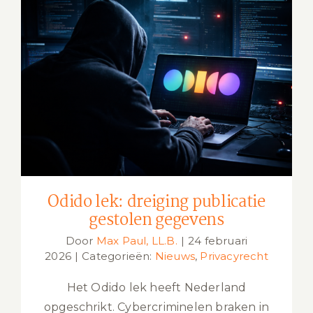
Odido lek: dreiging publicatie
gestolen gegevens
Odido lek: dreiging publicatie
gestolen gegevens
Door
Max Paul, LL.B.
|
24 februari
2026
|
Categorieën:
Nieuws
,
Privacyrecht
Het Odido lek heeft Nederland
opgeschrikt. Cybercriminelen braken in