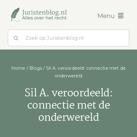
Ga
naar
Menu
inhoud
Zoeken
Blogs
naar:
Over ons
Home
/
Blogs
/
Sil A. veroordeeld: connectie met de
Contact
onderwereld
Sil A. veroordeeld:
connectie met de
onderwereld