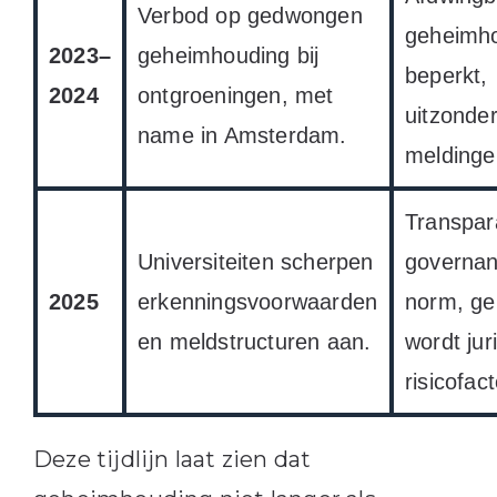
Verbod op gedwongen
geheimho
2023–
geheimhouding bij
beperkt,
2024
ontgroeningen, met
uitzonde
name in Amsterdam.
meldingen
Transpar
Universiteiten scherpen
governa
2025
erkenningsvoorwaarden
norm, ge
en meldstructuren aan.
wordt jur
risicofact
Deze tijdlijn laat zien dat