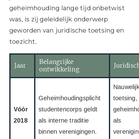
geheimhouding lange tijd onbetwist
was, is zij geleidelijk onderwerp
geworden van juridische toetsing en
toezicht.
Belangrijke
Jaar
Juridisc
ontwikkeling
Nauwelij
Geheimhoudingsplicht
toetsing,
Vóór
studentencorps geldt
geheimho
2018
als interne traditie
als
binnen verenigingen.
verenigi