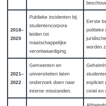
beschou
Publieke incidenten bij
Eerste be
studentencorpora
2018–
politieke 
leiden tot
2020
juridisch
maatschappelijke
worden z
verontwaardiging.
Gemeenten en
Geheimho
2021–
universiteiten laten
studente
2022
onderzoek doen naar
expliciet
interne misstanden.
civiel en 
Afdwingb