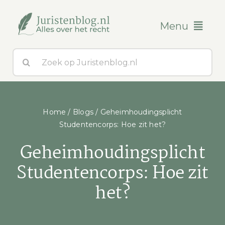
Ga
naar
Menu
inhoud
Zoeken
Blogs
naar:
Over ons
Home
/
Blogs
/
Geheimhoudingsplicht
Contact
Studentencorps: Hoe zit het?
Geheimhoudingsplicht
Studentencorps: Hoe zit
het?