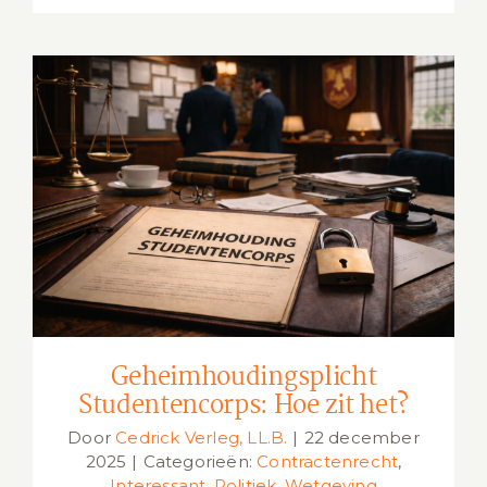
Geheimhoudingsplicht
Studentencorps: Hoe zit het?
Geheimhoudingsplicht
Studentencorps: Hoe zit het?
Door
Cedrick Verleg, LL.B.
|
22 december
2025
|
Categorieën:
Contractenrecht
,
Interessant
,
Politiek
,
Wetgeving