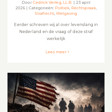
Door
Cedrick Verleg, LL.B.
|
23 april
2026
|
Categorieën:
Politiek
,
Rechtspraak
,
Strafrecht
,
Wetgeving
Eerder schreven wij al over levenslang in
Nederland en de vraag of deze straf
werkelijk
Lees meer
Oorlogsmisdaden Verenigde Staten
sinds 1940: Juridische Analyse