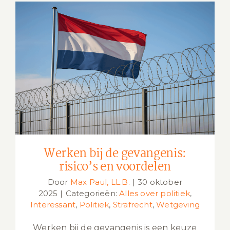
Werken bij de gevangenis: risico’s en
voordelen
Werken bij de gevangenis:
risico’s en voordelen
Door
Max Paul, LL.B.
|
30 oktober
2025
|
Categorieën:
Alles over politiek
,
Interessant
,
Politiek
,
Strafrecht
,
Wetgeving
Werken bij de gevangenis is een keuze