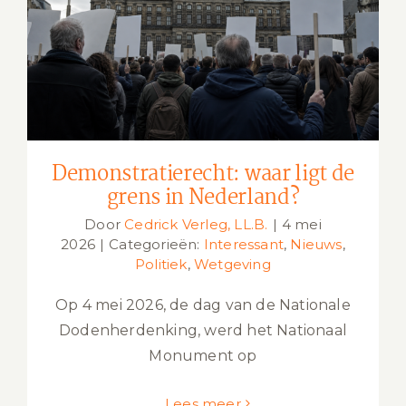
Demonstratierecht: waar ligt de grens
in Nederland?
Demonstratierecht: waar ligt de
grens in Nederland?
Door
Cedrick Verleg, LL.B.
|
4 mei
2026
|
Categorieën:
Interessant
,
Nieuws
,
Politiek
,
Wetgeving
Op 4 mei 2026, de dag van de Nationale
Dodenherdenking, werd het Nationaal
Monument op
Lees meer