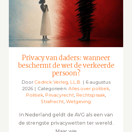
Privacy van daders: wanneer
beschermt de wet de verkeerde
persoon?
Privacy van daders: wanneer
beschermt de wet de verkeerde
persoon?
Door
Cedrick Verleg, LL.B.
|
6 augustus
2026
|
Categorieën:
Alles over politiek
,
Politiek
,
Privacyrecht
,
Rechtspraak
,
Strafrecht
,
Wetgeving
In Nederland geldt de AVG als een van
de strengste privacywetten ter wereld.
Maar wie