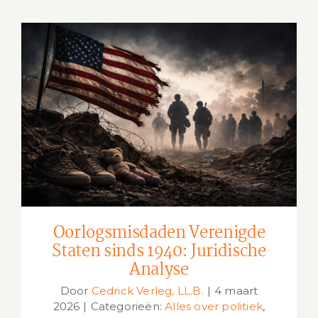
Oorlogsmisdaden Verenigde Staten
sinds 1940: Juridische Analyse
Oorlogsmisdaden Verenigde
Staten sinds 1940: Juridische
Analyse
Door
Cedrick Verleg, LL.B.
|
4 maart
2026
|
Categorieën:
Alles over politiek
,