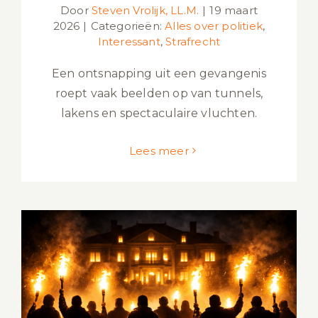
Door
Steven Vrolijk, LL.M.
|
19 maart
2026
|
Categorieën:
Alles over politiek
,
Interessant
,
Strafrecht
Een ontsnapping uit een gevangenis
roept vaak beelden op van tunnels,
lakens en spectaculaire vluchten.
Lees meer
Bedreiging politici: Steeds meer
strafzaken