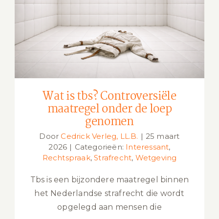
Wat is tbs? Controversiële maatregel
onder de loep genomen
Wat is tbs? Controversiële
maatregel onder de loep
genomen
Door
Cedrick Verleg, LL.B.
|
25 maart
2026
|
Categorieën:
Interessant
,
Rechtspraak
,
Strafrecht
,
Wetgeving
Tbs is een bijzondere maatregel binnen
het Nederlandse strafrecht die wordt
opgelegd aan mensen die