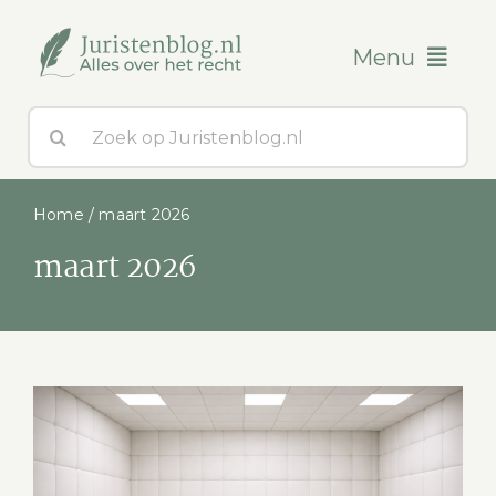
Ga
naar
Menu
inhoud
Zoeken
Blogs
naar:
Over ons
Home
/
maart 2026
maart 2026
Contact