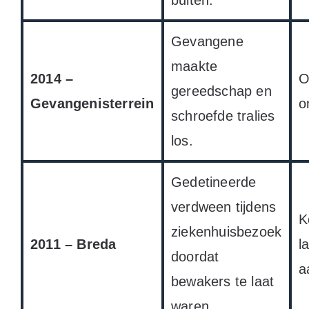
buiten.
Gevangene
maakte
2014 –
O
gereedschap en
Gevangenisterrein
o
schroefde tralies
los.
Gedetineerde
verdween tijdens
K
ziekenhuisbezoek
2011 – Breda
l
doordat
a
bewakers te laat
waren.