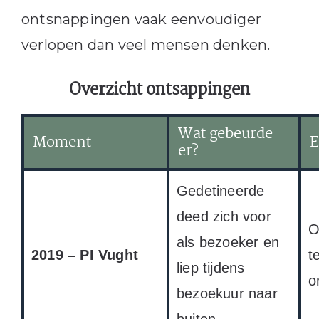
ontsnappingen vaak eenvoudiger
verlopen dan veel mensen denken.
Overzicht ontsappingen
Wat gebeurde
Moment
E
er?
Gedetineerde
deed zich voor
O
als bezoeker en
2019 – PI Vught
t
liep tijdens
o
bezoekuur naar