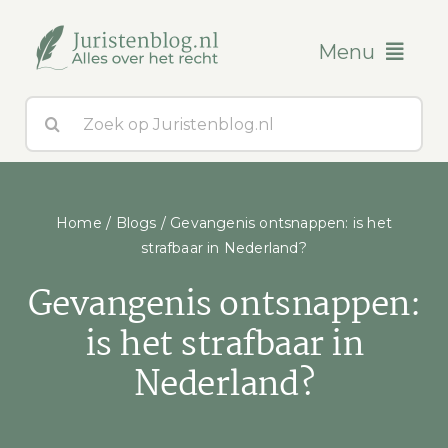
Ga
naar
Menu
inhoud
Zoeken
Blogs
naar:
Over ons
Home
/
Blogs
/
Gevangenis ontsnappen: is het
Contact
strafbaar in Nederland?
Gevangenis ontsnappen:
is het strafbaar in
Nederland?