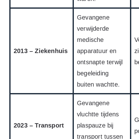
Gevangene
verwijderde
medische
V
2013 – Ziekenhuis
apparatuur en
z
ontsnapte terwijl
b
begeleiding
buiten wachtte.
Gevangene
vluchtte tijdens
G
2023 – Transport
plaspauze bij
p
transport tussen