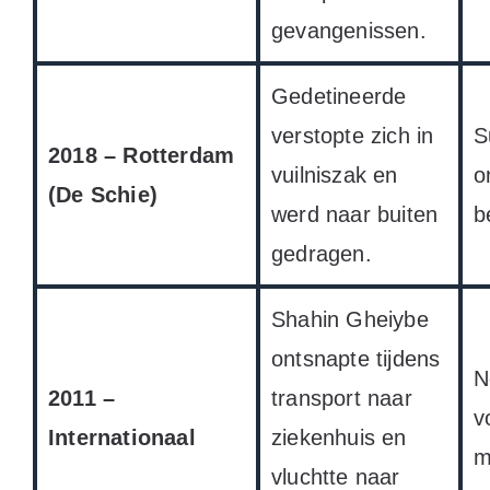
gevangenissen.
Gedetineerde
verstopte zich in
S
2018 – Rotterdam
vuilniszak en
o
(De Schie)
werd naar buiten
b
gedragen.
Shahin Gheiybe
ontsnapte tijdens
N
2011 –
transport naar
v
Internationaal
ziekenhuis en
m
vluchtte naar