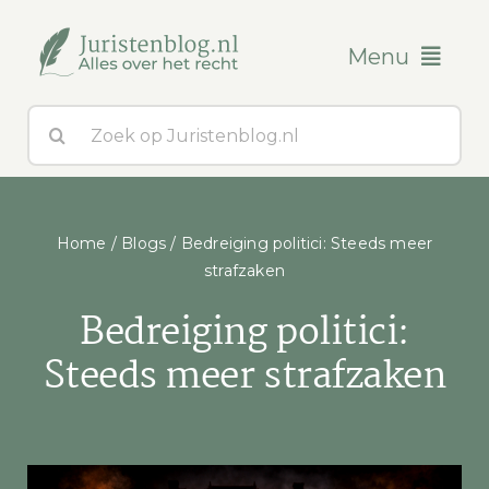
Ga
naar
Menu
inhoud
Zoeken
Blogs
naar:
Over ons
Home
/
Blogs
/
Bedreiging politici: Steeds meer
Contact
strafzaken
Bedreiging politici:
Steeds meer strafzaken