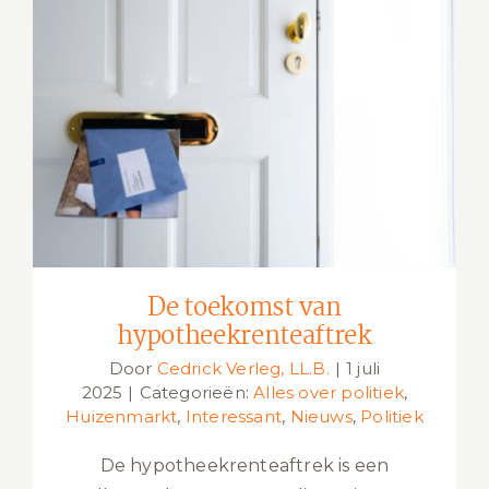
De toekomst van
hypotheekrenteaftrek
De toekomst van
hypotheekrenteaftrek
Door
Cedrick Verleg, LL.B.
|
1 juli
2025
|
Categorieën:
Alles over politiek
,
Huizenmarkt
,
Interessant
,
Nieuws
,
Politiek
De hypotheekrenteaftrek is een