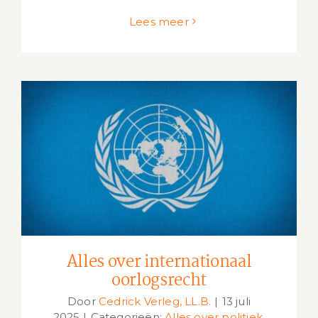
Lees meer
Alles over internationaal oorlogsrecht
Alles over internationaal
oorlogsrecht
Door
Cedrick Verleg, LL.B.
|
13 juli
2025
|
Categorieën:
Alles over politiek
,