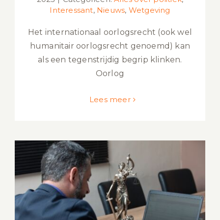
Interessant
,
Nieuws
,
Wetgeving
Het internationaal oorlogsrecht (ook wel
humanitair oorlogsrecht genoemd) kan
als een tegenstrijdig begrip klinken.
Oorlog
Lees meer
Overzicht Advocaat
Ondernemingsrecht