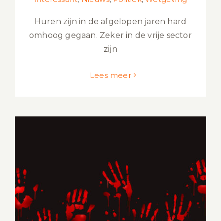
Huren zijn in de afgelopen jaren hard
omhoog gegaan. Zeker in de vrije sector
zijn
Lees meer
Betekenis Genocide: Volledige uitleg