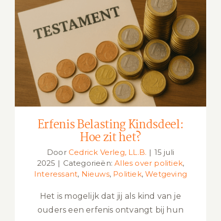
Erfenis Belasting Kindsdeel: Hoe zit
het?
Erfenis Belasting Kindsdeel:
Hoe zit het?
Door
Cedrick Verleg, LL.B.
|
15 juli
2025
|
Categorieën:
Alles over politiek
,
Interessant
,
Nieuws
,
Politiek
,
Wetgeving
Het is mogelijk dat jij als kind van je
ouders een erfenis ontvangt bij hun