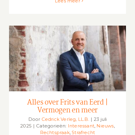
Lees meer
Alles over Frits van Eerd | Vermogen
en meer
Alles over Frits van Eerd |
Vermogen en meer
Door
Cedrick Verleg, LL.B.
|
23 juli
2025
|
Categorieën:
Interessant
,
Nieuws
,
Rechtspraak
,
Strafrecht