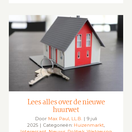
Lees alles over de nieuwe huurwet
Lees alles over de nieuwe
huurwet
Door
Max Paul, LL.B.
|
9 juli
2025
|
Categorieën:
Huizenmarkt
,
Interessant
,
Nieuws
,
Politiek
,
Wetgeving