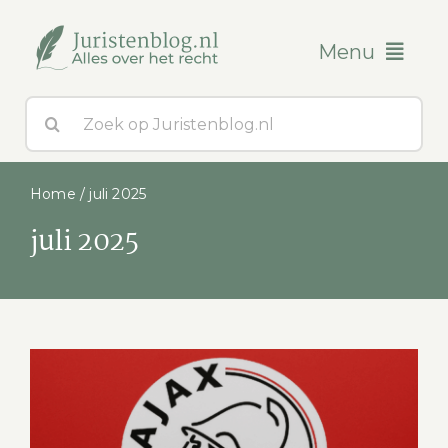
Ga
naar
Menu
inhoud
Zoeken
Blogs
naar:
Over ons
Home
/
juli 2025
juli 2025
Contact