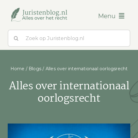
Ga
naar
Menu
inhoud
Zoeken
Blogs
naar:
Over ons
Home
/
Blogs
/
Alles over internationaal oorlogsrecht
Contact
Alles over internationaal
oorlogsrecht