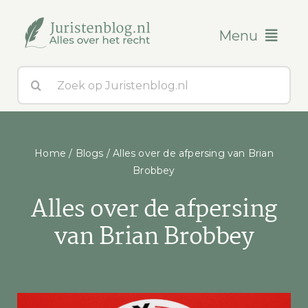
Ga
naar
Menu
inhoud
Zoeken
Blogs
naar:
Over ons
Home
/
Blogs
/
Alles over de afpersing van Brian
Contact
Brobbey
Alles over de afpersing
van Brian Brobbey