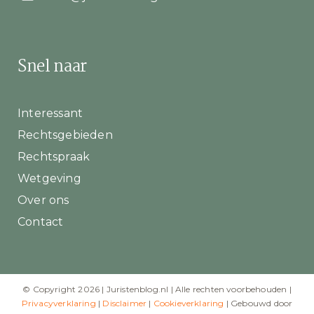
Snel naar
Interessant
Rechtsgebieden
Rechtspraak
Wetgeving
Over ons
Contact
© Copyright 2026 | Juristenblog.nl | Alle rechten voorbehouden |
Privacyverklaring
|
Disclaimer
|
Cookieverklaring
| Gebouwd door