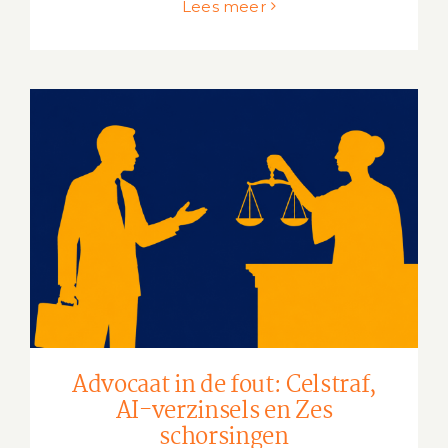
Lees meer
Advocaat in de fout: Celstraf, AI-
verzinsels en Zes schorsingen
Advocaat in de fout: Celstraf,
AI-verzinsels en Zes
schorsingen