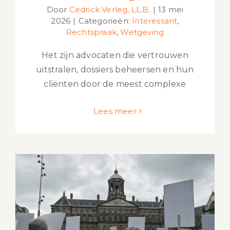
Door
Cedrick Verleg, LL.B.
|
13 mei
2026
|
Categorieën:
Interessant
,
Rechtspraak
,
Wetgeving
Het zijn advocaten die vertrouwen
uitstralen, dossiers beheersen en hun
cliënten door de meest complexe
Lees meer
Demonstratierecht: waar ligt de grens
in Nederland?