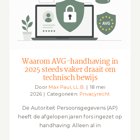
Waarom AVG-handhaving in 2025
steeds vaker draait om technisch
bewijs
Waarom AVG-handhaving in
2025 steeds vaker draait om
technisch bewijs
Door
Max Paul, LL.B.
|
18 mei
2026
|
Categorieën:
Privacyrecht
De Autoriteit Persoonsgegevens (AP)
heeft de afgelopen jaren fors ingezet op
handhaving. Alleen al in