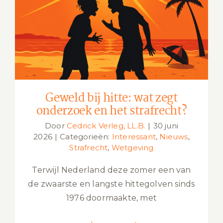
Geweld bij hitte: wat zegt onderzoek
en het strafrecht?
Geweld bij hitte: wat zegt
onderzoek en het strafrecht?
Door
Cedrick Verleg, LL.B.
|
30 juni
2026
|
Categorieën:
Interessant
,
Nieuws
,
Strafrecht
,
Wetgeving
Terwijl Nederland deze zomer een van
de zwaarste en langste hittegolven sinds
1976 doormaakte, met