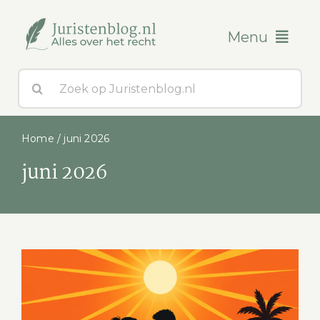
Ga
naar
Menu
inhoud
Zoeken
Blogs
naar:
Over ons
Home
/
juni 2026
juni 2026
Contact