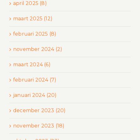
april 2025 (8)
maart 2025 (12)
februari 2025 (8)
november 2024 (2)
maart 2024 (6)
februari 2024 (7)
januari 2024 (20)
december 2023 (20)
november 2023 (18)