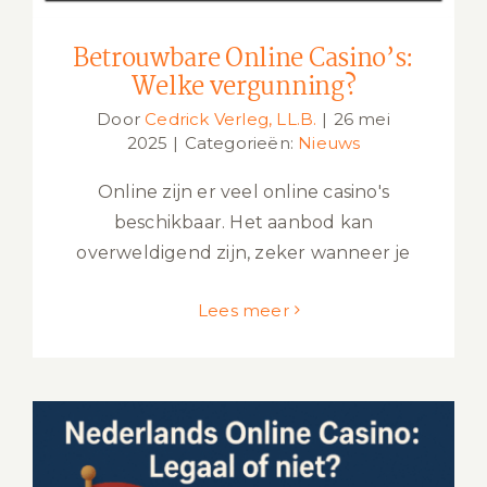
Betrouwbare Online Casino’s:
Welke vergunning?
Door
Cedrick Verleg, LL.B.
|
26 mei
2025
|
Categorieën:
Nieuws
Online zijn er veel online casino's
beschikbaar. Het aanbod kan
overweldigend zijn, zeker wanneer je
Lees meer