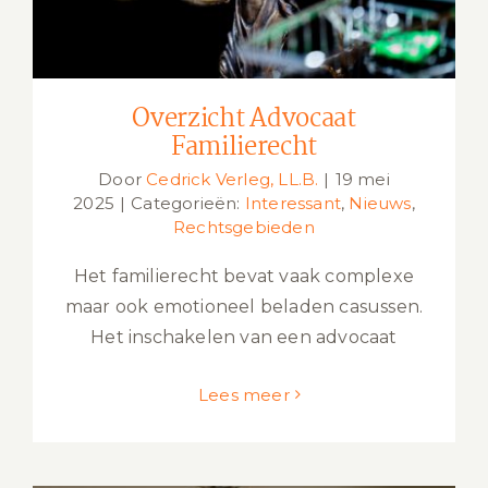
Overzicht Advocaat
Familierecht
Door
Cedrick Verleg, LL.B.
|
19 mei
2025
|
Categorieën:
Interessant
,
Nieuws
,
Rechtsgebieden
Het familierecht bevat vaak complexe
maar ook emotioneel beladen casussen.
Het inschakelen van een advocaat
Lees meer