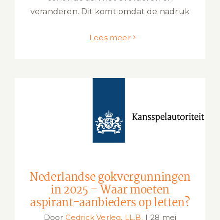
veranderen. Dit komt omdat de nadruk
Lees meer
Nederlandse gokvergunningen in
2025 – Waar moeten aspirant-
aanbieders op letten?
Nederlandse gokvergunningen
in 2025 – Waar moeten
aspirant-aanbieders op letten?
Door
Cedrick Verleg, LL.B.
|
28 mei