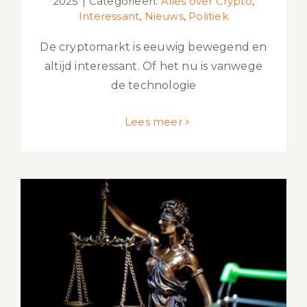
2025
|
Categorieën:
Alles over Crypto
,
Interessant
,
Nieuws
,
Politiek
De cryptomarkt is eeuwig bewegend en
altijd interessant. Of het nu is vanwege
de technologie
Lees meer
Overzicht Advocaat Familierecht