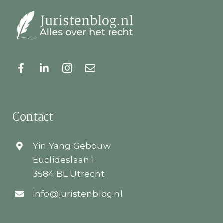
Contact
Yin Yang Gebouw
Euclideslaan 1
3584 BL Utrecht
info@juristenblog.nl