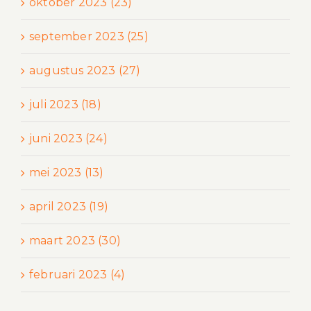
oktober 2023 (23)
september 2023 (25)
augustus 2023 (27)
juli 2023 (18)
juni 2023 (24)
mei 2023 (13)
april 2023 (19)
maart 2023 (30)
februari 2023 (4)