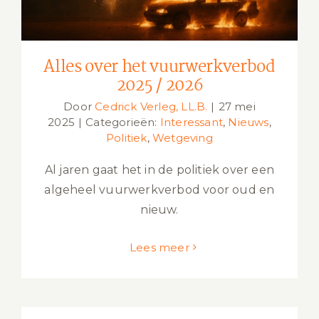
Alles over het vuurwerkverbod
2025 / 2026
Door
Cedrick Verleg, LL.B.
|
27 mei
2025
|
Categorieën:
Interessant
,
Nieuws
,
Politiek
,
Wetgeving
Al jaren gaat het in de politiek over een
algeheel vuurwerkverbod voor oud en
nieuw.
Lees meer