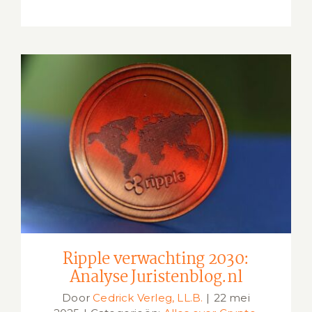
Ripple verwachting 2030: Analyse
Juristenblog.nl
Ripple verwachting 2030:
Analyse Juristenblog.nl
Door
Cedrick Verleg, LL.B.
|
22 mei