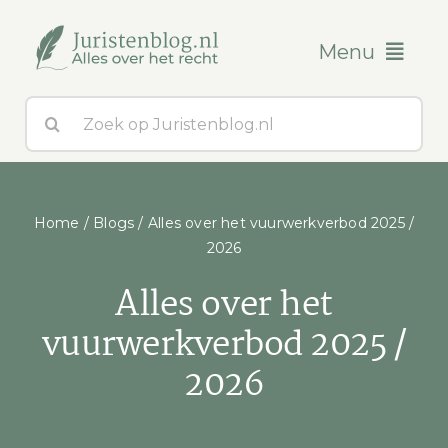
Ga
naar
Menu
inhoud
Zoeken
Blogs
naar:
Over ons
Home
/
Blogs
/
Alles over het vuurwerkverbod 2025 /
Contact
2026
Alles over het
vuurwerkverbod 2025 /
2026