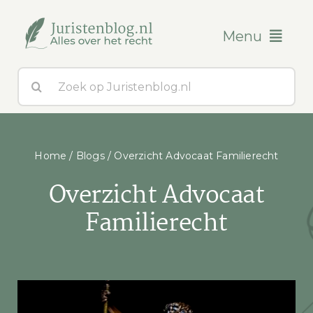
Ga
naar
Menu
inhoud
Zoeken
Blogs
naar:
Over ons
Home
/
Blogs
/
Overzicht Advocaat Familierecht
Contact
Overzicht Advocaat
Familierecht