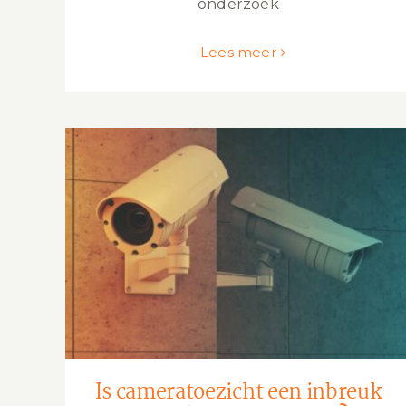
onderzoek
Lees meer
Is cameratoezicht een inbreuk op
andermans privacy?
Is cameratoezicht een inbreuk