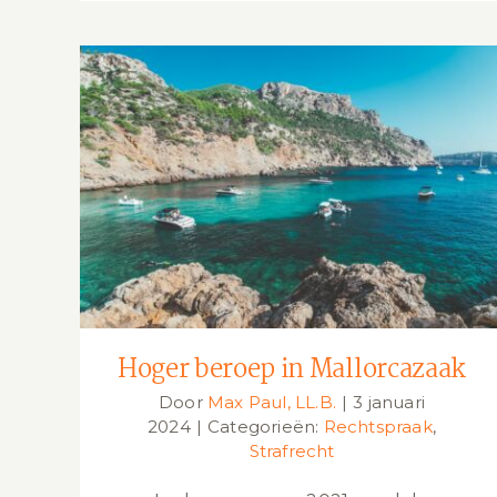
Hoger beroep in Mallorcazaak
Hoger beroep in Mallorcazaak
Door
Max Paul, LL.B.
|
3 januari
2024
|
Categorieën:
Rechtspraak
,
Strafrecht