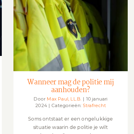
Wanneer mag de politie mij
aanhouden?
Wanneer mag de politie mij
aanhouden?
Door
Max Paul, LL.B.
|
10 januari
2024
|
Categorieën:
Strafrecht
Soms ontstaat er een ongelukkige
situatie waarin de politie je wilt