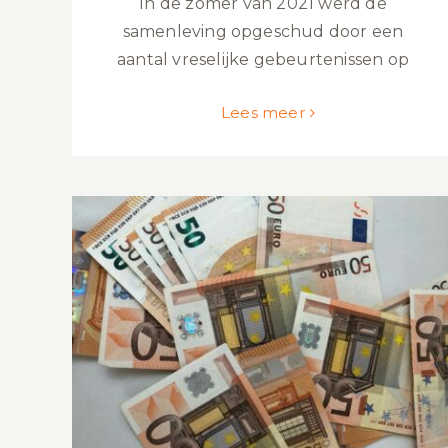
In de zomer van 2021 werd de
samenleving opgeschud door een
aantal vreselijke gebeurtenissen op
Lees meer
Verplichte extra toeslag op
zondagen?