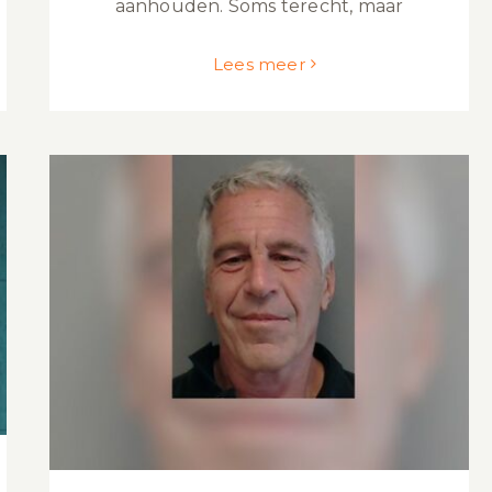
aanhouden. Soms terecht, maar
Lees meer
Namenlijst Jeffrey Epstein
vrijgegeven: en nu?