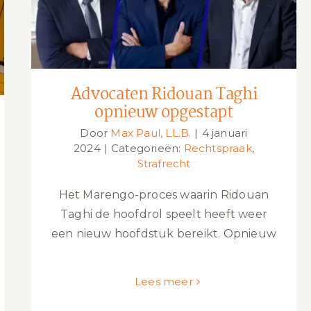
opgestapt
Advocaten Ridouan Taghi
opnieuw opgestapt
Door
Max Paul, LL.B.
|
4 januari
2024
|
Categorieën:
Rechtspraak
,
Strafrecht
Het Marengo-proces waarin Ridouan
Taghi de hoofdrol speelt heeft weer
een nieuw hoofdstuk bereikt. Opnieuw
Lees meer