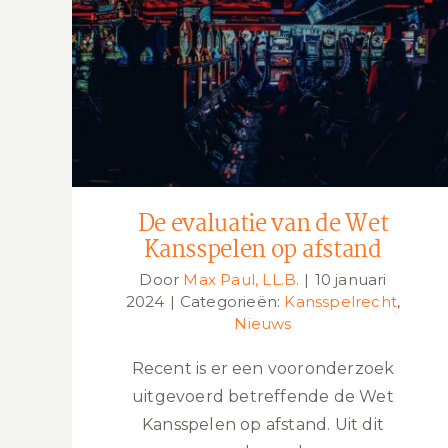
De evaluatie van de Wet Kansspelen
op afstand
De evaluatie van de Wet
Kansspelen op afstand
Door
Max Paul, LL.B.
|
10 januari
2024
|
Categorieën:
Kansspelrecht
,
Nieuws
Recent is er een vooronderzoek
uitgevoerd betreffende de Wet
Kansspelen op afstand. Uit dit