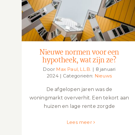
Nieuwe normen voor een hypotheek,
wat zijn ze?
Nieuwe normen voor een
hypotheek, wat zijn ze?
Door
Max Paul, LL.B.
|
8 januari
2024
|
Categorieën:
Nieuws
De afgelopen jaren was de
woningmarkt oververhit. Een tekort aan
huizen en lage rente zorgde
Lees meer