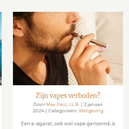
Zijn vapes verboden?
Zijn vapes verboden?
Door
Max Paul, LL.B.
|
2 januari
2024
|
Categorieën:
Wetgeving
Een e-sigaret, ook wel vape genoemd, is