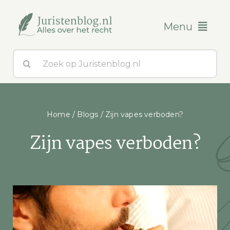
Ga
naar
Menu
inhoud
Zoeken
Blogs
naar:
Over ons
Home
/
Blogs
/
Zijn vapes verboden?
Contact
Zijn vapes verboden?