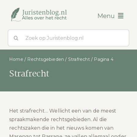
Ga
naar
Menu
inhoud
Zoeken
Blogs
naar:
Over ons
Home
/
Rechtsgebieden
/
Strafrecht
/
Pagina 4
Strafrecht
Contact
Het strafrecht… Wellicht een van de meest
spraakmakende rechtsgebieden. Al die
rechtszaken die in het nieuws komen van
Marengo tot Passage, ze vallen allemaal onder