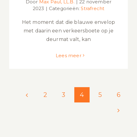
Door
Max Paul, LL.B.
|
22 november
2023
|
Categorieën:
Strafrecht
Het moment dat die blauwe envelop
met daarin een verkeersboete op je
deurmat valt, kan
Lees meer
2
3
4
5
6