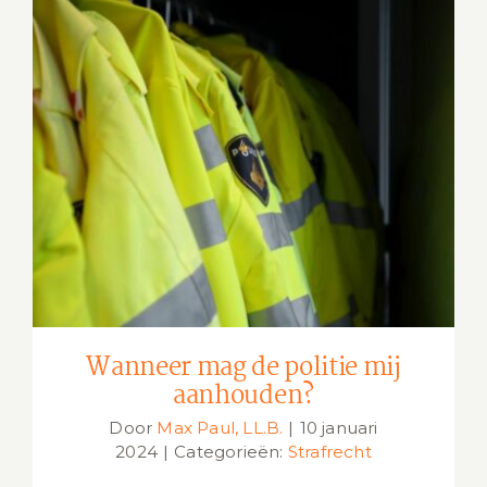
Wanneer mag de politie mij
aanhouden?
Wanneer mag de politie mij
aanhouden?
Door
Max Paul, LL.B.
|
10 januari
2024
|
Categorieën:
Strafrecht