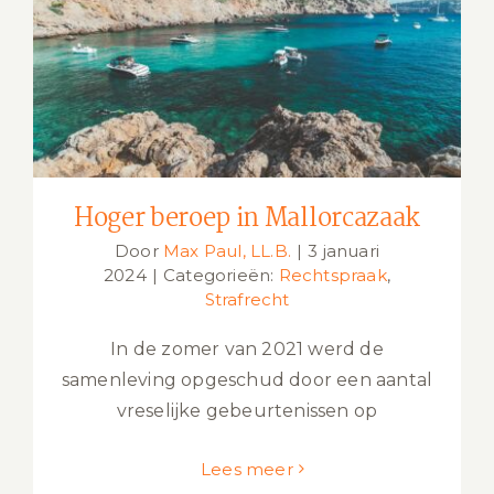
Hoger beroep in Mallorcazaak
Hoger beroep in Mallorcazaak
Door
Max Paul, LL.B.
|
3 januari
2024
|
Categorieën:
Rechtspraak
,
Strafrecht
In de zomer van 2021 werd de
samenleving opgeschud door een aantal
vreselijke gebeurtenissen op
Lees meer