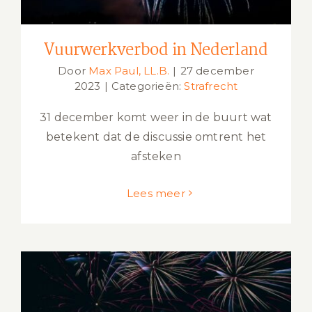
Vuurwerkverbod in Nederland
Door
Max Paul, LL.B.
|
27 december
2023
|
Categorieën:
Strafrecht
31 december komt weer in de buurt wat
betekent dat de discussie omtrent het
afsteken
Lees meer