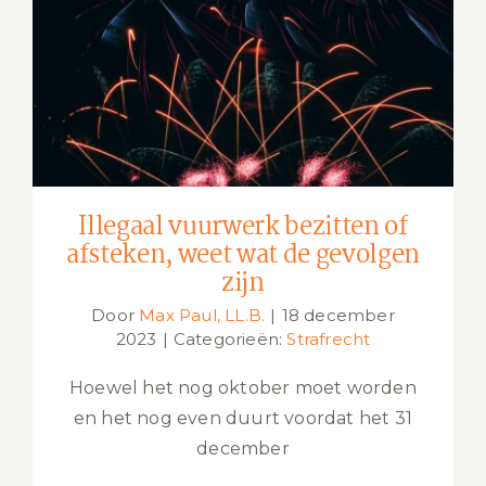
Illegaal vuurwerk bezitten of
afsteken, weet wat de gevolgen zijn
Illegaal vuurwerk bezitten of
afsteken, weet wat de gevolgen
zijn
Door
Max Paul, LL.B.
|
18 december
2023
|
Categorieën:
Strafrecht
Hoewel het nog oktober moet worden
en het nog even duurt voordat het 31
december