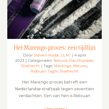
Het Marengo proces: een tijdlijn
Het Marengo proces: een tijdlijn
Door
Steven Vrolijk, LL.M.
|
4 april
2023
|
Categorieën:
Nieuws
,
Rechtspraak
,
Strafrecht
|
Tags:
Marengo
,
Nieuws
,
Ridouan Taghi
,
Strafrecht
Het Marengo proces betreft een
Nederlandse strafzaak tegen zeventien
verdachten. Een van hen is Ridouan
Lees meer