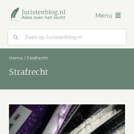
Ga
naar
Menu
inhoud
Zoeken
Blogs
naar:
Over ons
Home
/
Strafrecht
Strafrecht
Contact