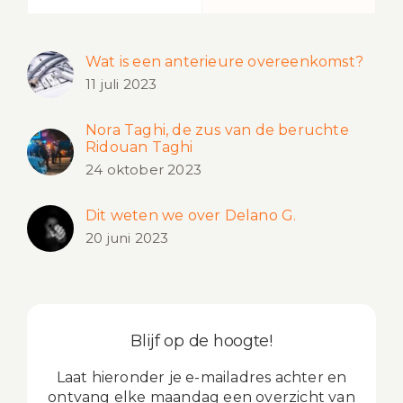
Wat is een anterieure overeenkomst?
11 juli 2023
Nora Taghi, de zus van de beruchte
Ridouan Taghi
24 oktober 2023
Dit weten we over Delano G.
20 juni 2023
Blijf op de hoogte!
Laat hieronder je e-mailadres achter en
ontvang elke maandag een overzicht van