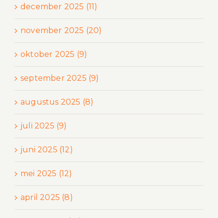
december 2025 (11)
november 2025 (20)
oktober 2025 (9)
september 2025 (9)
augustus 2025 (8)
juli 2025 (9)
juni 2025 (12)
mei 2025 (12)
april 2025 (8)