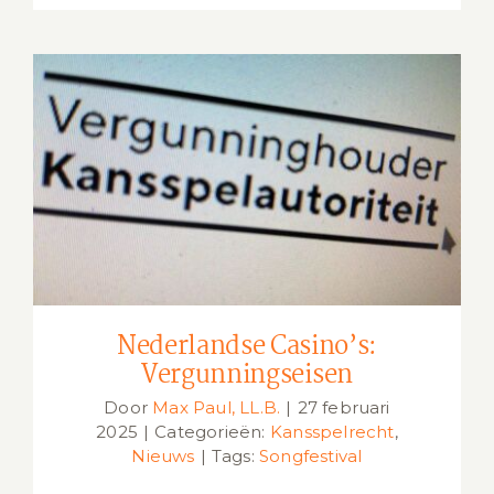
Nederlandse Casino’s:
Vergunningseisen
Nederlandse Casino’s:
Vergunningseisen
Door
Max Paul, LL.B.
|
27 februari
2025
|
Categorieën:
Kansspelrecht
,
Nieuws
|
Tags:
Songfestival