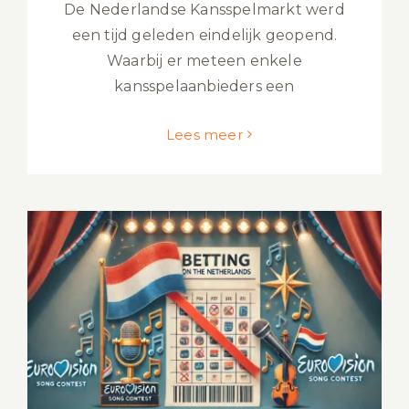
De Nederlandse Kansspelmarkt werd
een tijd geleden eindelijk geopend.
Waarbij er meteen enkele
kansspelaanbieders een
Lees meer
Waarom mag je niet gokken op het
songfestival?