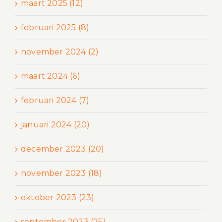
maart 2025 (12)
februari 2025 (8)
november 2024 (2)
maart 2024 (6)
februari 2024 (7)
januari 2024 (20)
december 2023 (20)
november 2023 (18)
oktober 2023 (23)
september 2023 (25)