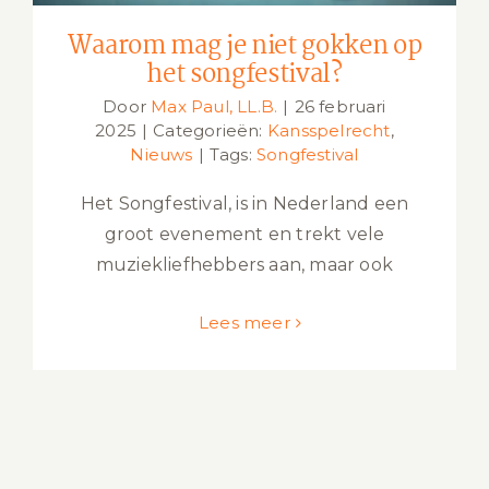
Waarom mag je niet gokken op
het songfestival?
Door
Max Paul, LL.B.
|
26 februari
2025
|
Categorieën:
Kansspelrecht
,
Nieuws
|
Tags:
Songfestival
Het Songfestival, is in Nederland een
groot evenement en trekt vele
muziekliefhebbers aan, maar ook
Lees meer