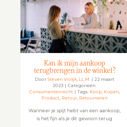
Kan ik mijn aankoop terugbrengen in
de winkel?
Kan ik mijn aankoop
terugbrengen in de winkel?
Door
Steven Vrolijk, LL.M.
|
22 maart
2023
|
Categorieën:
Consumentenrecht
|
Tags:
Koop
,
Kopen
,
Product
,
Retour
,
Retourneren
Wanneer je spijt hebt van een aankoop,
is het fijn als je dit gewoon terug