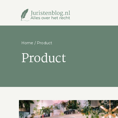
Ga
naar
inhoud
Home
/
Product
Product