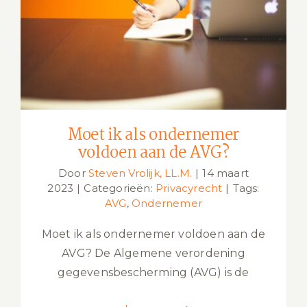
Moet ik als ondernemer voldoen aan
de AVG?
Moet ik als ondernemer
voldoen aan de AVG?
Door
Steven Vrolijk, LL.M.
|
14 maart
2023
|
Categorieën:
Privacyrecht
|
Tags:
AVG
,
Ondernemer
Moet ik als ondernemer voldoen aan de
AVG? De Algemene verordening
gegevensbescherming (AVG) is de