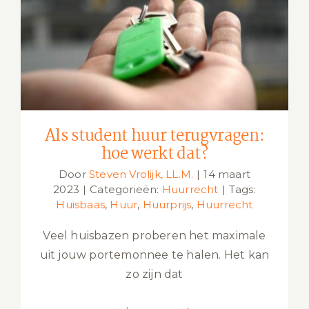
Als student huur terugvragen: hoe
werkt dat?
Als student huur terugvragen:
hoe werkt dat?
Door
Steven Vrolijk, LL.M.
|
14 maart
2023
|
Categorieën:
Huurrecht
|
Tags:
Huisbaas
,
Huur
,
Huurprijs
,
Huurrecht
Veel huisbazen proberen het maximale
uit jouw portemonnee te halen. Het kan
zo zijn dat