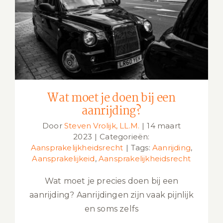
Wat moet je doen bij een aanrijding?
Wat moet je doen bij een
aanrijding?
Door
Steven Vrolijk, LL.M.
|
14 maart
2023
|
Categorieën:
Aansprakelijkheidsrecht
|
Tags:
Aanrijding
,
Aansprakelijkeid
,
Aansprakelijkheidsrecht
Wat moet je precies doen bij een
aanrijding? Aanrijdingen zijn vaak pijnlijk
en soms zelfs