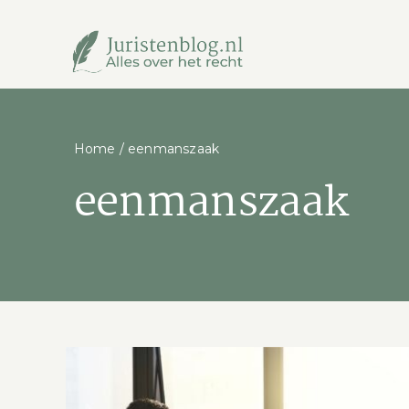
Ga
naar
inhoud
Home
/
eenmanszaak
eenmanszaak