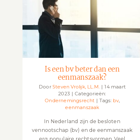
Is een bv beter dan een
eenmanszaak?
Is een bv beter dan een
eenmanszaak?
Door
Steven Vrolijk, LL.M.
|
14 maart
2023
|
Categorieën:
Ondernemingsrecht
|
Tags:
bv
,
eenmanszaak
In Nederland zijn de besloten
vennootschap (bv) en de eenmanszaak
erg populaire rechtsvormen. Veel