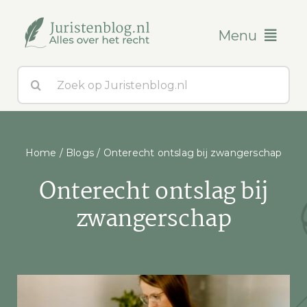
Ga
naar
Menu
inhoud
Zoeken
Blogs
naar:
Over ons
Home
/
Blogs
/
Onterecht ontslag bij zwangerschap
Contact
Onterecht ontslag bij
zwangerschap