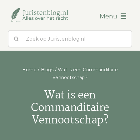
Ga
naar
Menu
inhoud
Zoeken
Blogs
naar:
Over ons
Home
/
Blogs
/
Wat is een Commanditaire
Contact
Vennootschap?
Wat is een
Commanditaire
Vennootschap?