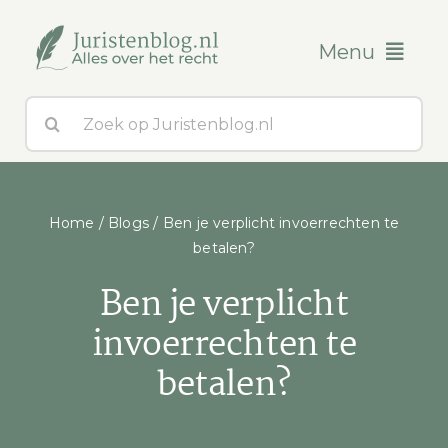
Ga
naar
Menu
inhoud
Zoeken
Blogs
naar:
Over ons
Home
/
Blogs
/
Ben je verplicht invoerrechten te
Contact
betalen?
Ben je verplicht
invoerrechten te
betalen?