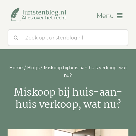
Ga
naar
Menu
inhoud
Zoeken
Blogs
naar:
Over ons
Home
/
Blogs
/
Miskoop bij huis-aan-huis verkoop, wat
Contact
nu?
Miskoop bij huis-aan-
huis verkoop, wat nu?