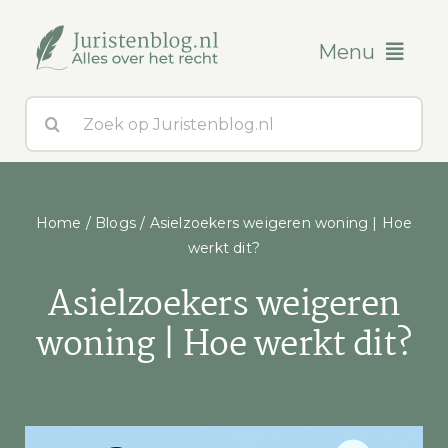
Ga
naar
Menu
inhoud
Zoeken
Blogs
naar:
Over ons
Home
/
Blogs
/
Asielzoekers weigeren woning | Hoe
Contact
werkt dit?
Asielzoekers weigeren
woning | Hoe werkt dit?