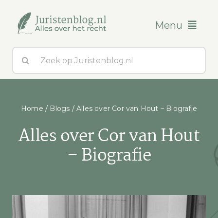
Ga
naar
Menu
inhoud
Zoeken
Blogs
naar:
Over ons
Home
/
Blogs
/
Alles over Cor van Hout – Biografie
Contact
Alles over Cor van Hout
– Biografie