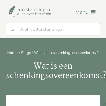
Ga
naar
Menu
inhoud
Zoeken
Blogs
naar:
Over ons
Home
/
Blogs
/
Wat is een schenkingsovereenkomst?
Contact
Wat is een
schenkingsovereenkomst