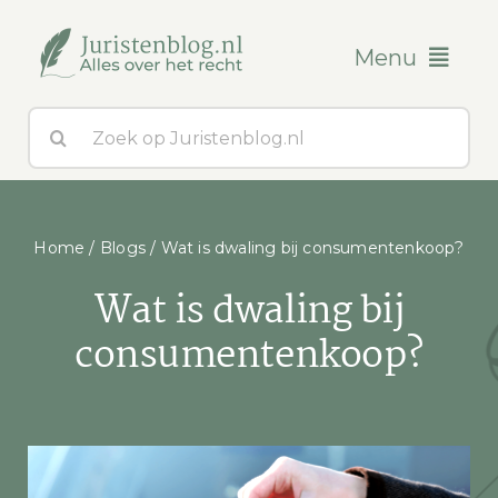
Ga
naar
Menu
inhoud
Zoeken
Blogs
naar:
Over ons
Home
/
Blogs
/
Wat is dwaling bij consumentenkoop?
Contact
Wat is dwaling bij
consumentenkoop?