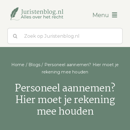
Ga
naar
Menu
inhoud
Zoeken
Blogs
naar:
Over ons
Home
/
Blogs
/
Personeel aannemen? Hier moet je
Contact
rekening mee houden
Personeel aannemen?
Hier moet je rekening
mee houden