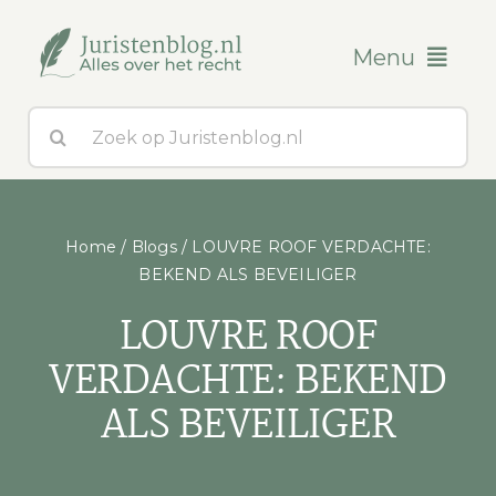
Ga
naar
Menu
inhoud
Zoeken
Blogs
naar:
Over ons
Home
/
Blogs
/
LOUVRE ROOF VERDACHTE:
Contact
BEKEND ALS BEVEILIGER
LOUVRE ROOF
VERDACHTE: BEKEND
ALS BEVEILIGER