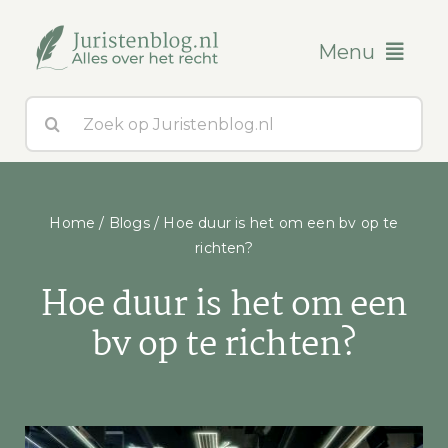
Ga
naar
Menu
inhoud
Zoeken
Blogs
naar:
Over ons
Home
/
Blogs
/
Hoe duur is het om een bv op te
Contact
richten?
Hoe duur is het om een
bv op te richten?