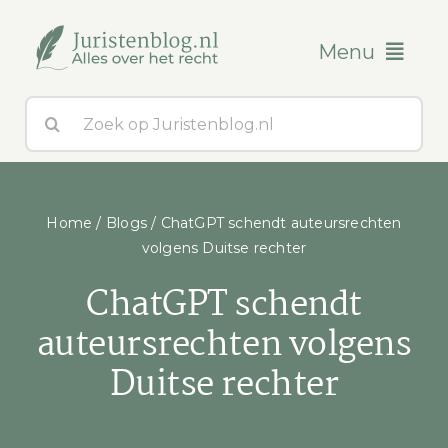
Ga
naar
Menu
inhoud
Zoeken
Blogs
naar:
Over ons
Home
/
Blogs
/
ChatGPT schendt auteursrechten
Contact
volgens Duitse rechter
ChatGPT schendt
auteursrechten volgens
Duitse rechter