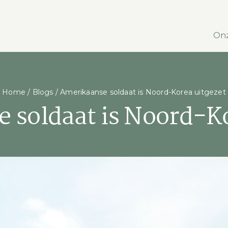
Onz
Home
/
Blogs
/
Amerikaanse soldaat is Noord-Korea uitgezet
 soldaat is Noord-Ko