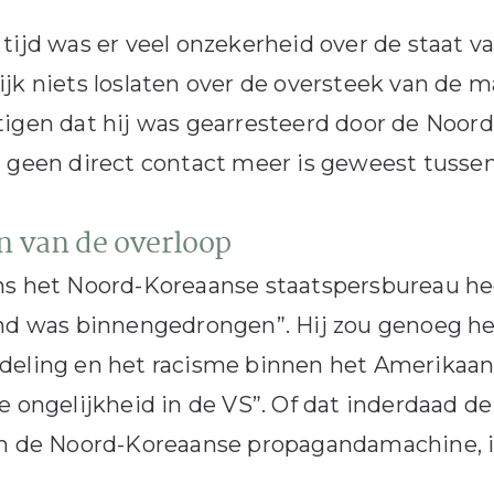
tijd was er veel onzekerheid over de staat v
jk niets loslaten over de oversteek van de m
igen dat hij was gearresteerd door de Noord
 geen direct contact meer is geweest tussen
n van de overloop
s het Noord-Koreaanse staatspersbureau heef
and was binnengedrongen”. Hij zou genoeg h
eling en het racisme binnen het Amerikaanse
e ongelijkheid in de VS”. Of dat inderdaad 
n de Noord-Koreaanse propagandamachine, is 