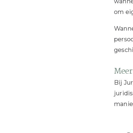
wannee
om eig
Wannee
persoo
geschi
Meer 
Bij Ju
juridi
manier