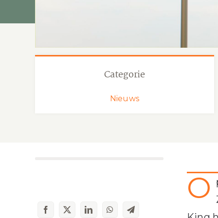
Categorie
Nieuws
O
King h