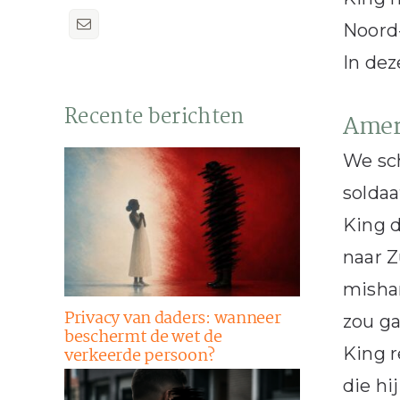
Noord-
In dez
Recente berichten
Ameri
We sc
soldaa
King d
naar Z
mishan
Privacy van daders: wanneer
zou ga
beschermt de wet de
verkeerde persoon?
King r
die hi