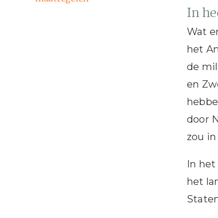
In he
Wat er
het Am
de mil
en Zwe
hebbe
door N
zou in
In het
het l
Staten