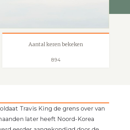
Aantal keren bekeken
894
soldaat Travis King de grens over van
maanden later heeft Noord-Korea
g werd eerder aangekondigd door de