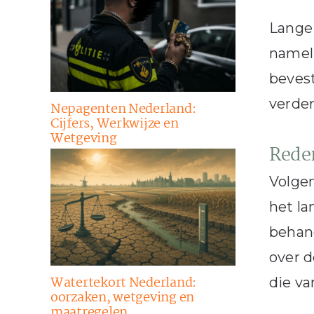
Lange 
nameli
bevest
verder
Nepagenten Nederland:
Cijfers, Werkwijze en
Wetgeving
Rede
Volgen
het l
behand
over d
Watertekort Nederland:
die va
oorzaken, wetgeving en
maatregelen