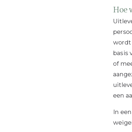
Hoe w
Uitlev
persoo
wordt 
basis 
of me
aangez
uitlev
een aa
In een
weiger