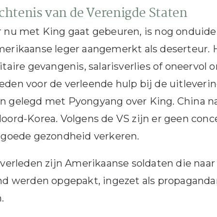
chtenis van de Verenigde Staten
 nu met King gaat gebeuren, is nog onduidelij
erikaanse leger aangemerkt als deserteur. Het
itaire gevangenis, salarisverlies of oneervo
den voor de verleende hulp bij de uitleveri
n gelegd met Pyongyang over King. China na
oord-Korea. Volgens de VS zijn er geen con
 goede gezondheid verkeren.
 verleden zijn Amerikaanse soldaten die naa
and werden opgepakt, ingezet als propagand
.