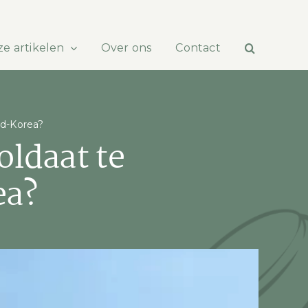
e artikelen
Over ons
Contact
rd-Korea?
oldaat te
ea?