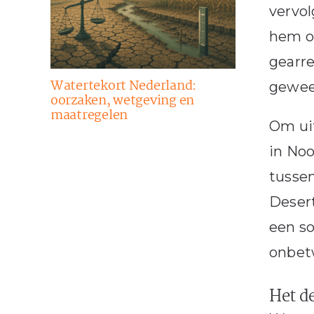
vervol
hem op
gearre
Watertekort Nederland:
gewees
oorzaken, wetgeving en
maatregelen
Om uit
in Noo
tussen
Desert
een s
onbetw
Het d