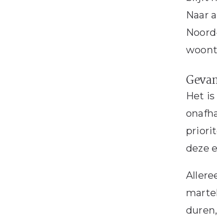
Naar a
Noord-
woont,
Gevan
Het is
onafha
priori
deze 
Allere
martel
duren,