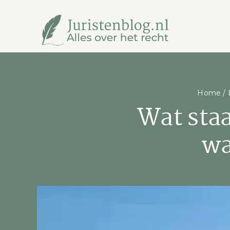
Ga
naar
inhoud
Home
/
Wat staa
wa