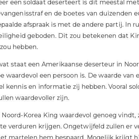
r een soldaat deserteert is dit meestal met
evangenisstraf en de boetes van duizenden eur
paalde afspraak is met de andere partij. In ru
eiligheid geboden. Dit zou betekenen dat K
 zou hebben.
at staat een Amerikaanse deserteur in Noor
e waardevol een persoon is. De waarde van e
l kennis en informatie zij hebben. Vooral so
ullen waardevoller zijn.
 Noord-Korea King waardevol genoeg vindt, zal
te verduren krijgen. Ongetwijfeld zullen er 
 het martelen hem bespaard. Mogelijk krijgt 