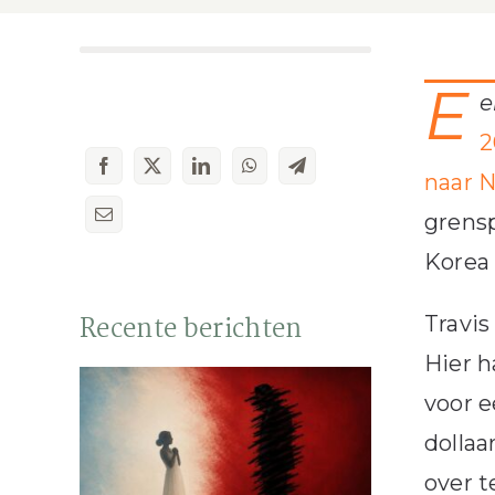
E
e
2
naar 
grensp
Korea 
Recente berichten
Travis
Hier 
voor 
dollaa
over t