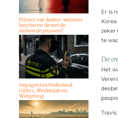
Er is 
Privacy van daders: wanneer
Korea 
beschermt de wet de
verkeerde persoon?
zeker 
te wac
De o
Het wa
Vereni
Nepagenten Nederland:
desbet
Cijfers, Werkwijze en
Wetgeving
paspoo
Travis