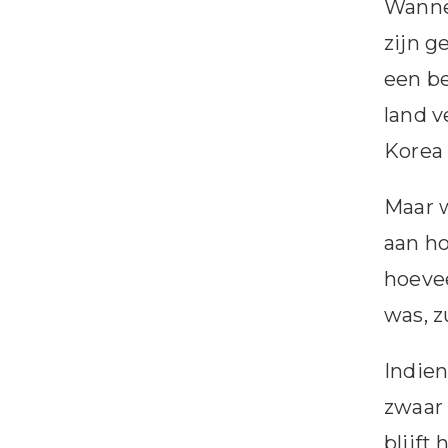
Wannee
zijn g
een be
land v
Korea
Maar w
aan ho
hoevee
was, z
Indien
zwaar 
blijft