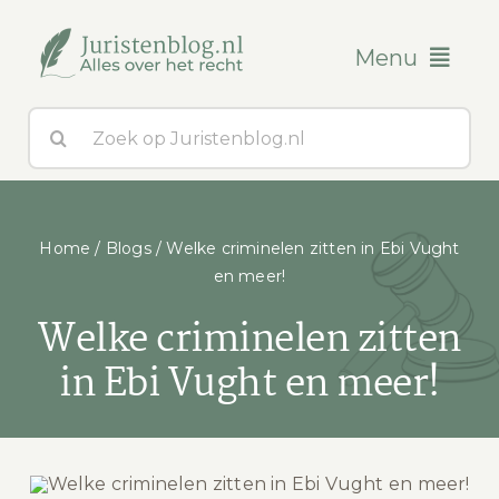
Ga
naar
Menu
inhoud
Zoeken
Blogs
naar:
Over ons
Home
/
Blogs
/
Welke criminelen zitten in Ebi Vught
Contact
en meer!
Welke criminelen zitten
in Ebi Vught en meer!