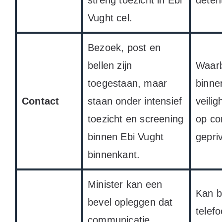
streng toezicht in Ebi
deten
Vught cel.
Bezoek, post en
bellen zijn
Waarb
toegestaan, maar
binne
Contact
staan onder intensief
veilig
toezicht en screening
op co
binnen Ebi Vught
gepriv
binnenkant.
Minister kan een
Kan b
bevel opleggen dat
telef
communicatie