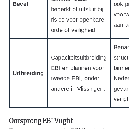
Bevel
ook p
beperkt of uitsluit bij
voorw
risico voor openbare
aan a
orde of veiligheid.
Benad
Capaciteitsuitbreiding
struc
EBI en plannen voor
binne
Uitbreiding
tweede EBI, onder
Neder
andere in Vlissingen.
gevan
veilig
Oorsprong EBI Vught