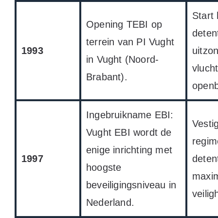
Start
Opening TEBI op
deten
terrein van PI Vught
1993
uitzon
in Vught (Noord-
vluch
Brabant).
openb
Ingebruikname EBI:
Vesti
Vught EBI wordt de
regim
enige inrichting met
1997
deten
hoogste
maxim
beveiligingsniveau in
veili
Nederland.