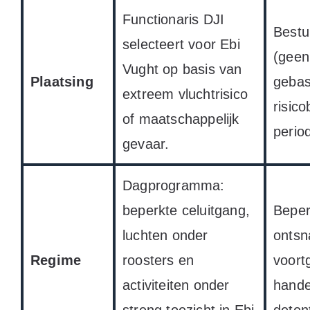
Functionaris DJI
Bestuu
selecteert voor Ebi
(geen 
Vught op basis van
Plaatsing
gebas
extreem vluchtrisico
risic
of maatschappelijk
perio
gevaar.
Dagprogramma:
beperkte celuitgang,
Beper
luchten onder
ontsn
Regime
roosters en
voort
activiteiten onder
hande