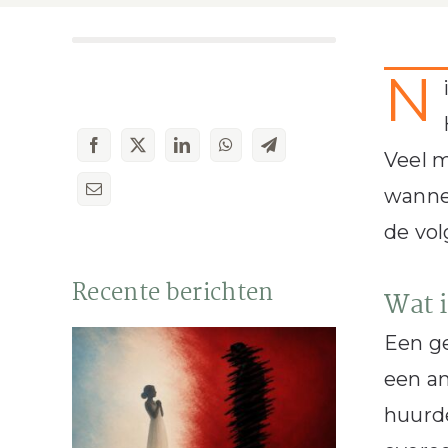
N
Veel m
wanne
de vol
Recente berichten
Wat i
Een ge
een an
huurde