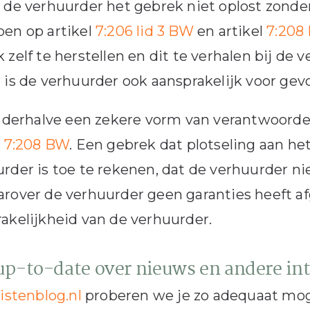
 de verhuurder het gebrek niet oplost zonde
en op artikel
7:206 lid 3 BW
en artikel
7:208
 zelf te herstellen en dit te verhalen bij de 
 is de verhuurder ook aansprakelijk voor gev
t derhalve een zekere vorm van verantwoordel
l
7:208 BW
. Een gebrek dat plotseling aan he
rder is toe te rekenen, dat de verhuurder n
rover de verhuurder geen garanties heeft afg
akelijkheid van de verhuurder.
 up-to-date over nieuws en andere in
istenblog.nl
proberen we je zo adequaat moge