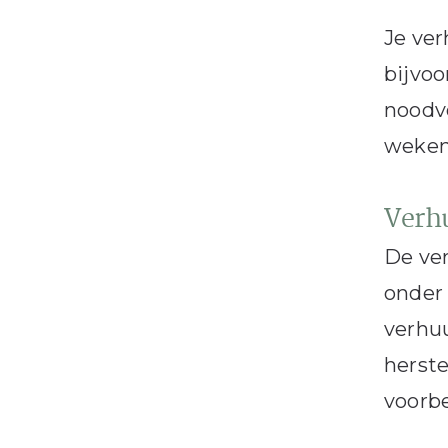
Je ver
bijvoo
noodvo
weken 
Verhu
De ver
onder 
verhuu
herste
voorbe