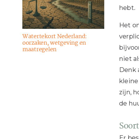
hebt.
Het on
Watertekort Nederland:
verpli
oorzaken, wetgeving en
bijvoo
maatregelen
niet a
Denk 
kleine
zijn, 
de huu
Soor
Er bes