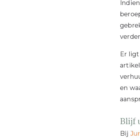
Indien
beroep
gebrek
verder
Er lig
artike
verhuu
en waa
aanspr
Blijf
Bij
Jur