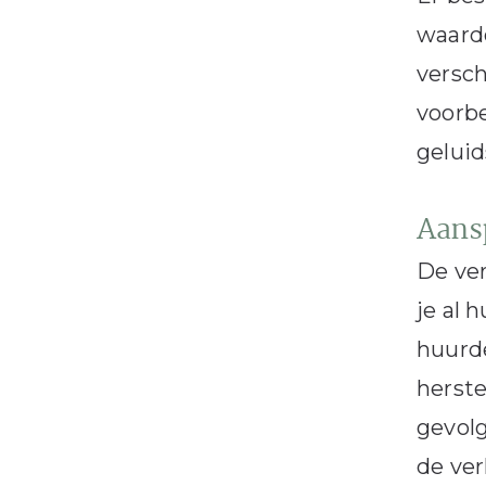
waardo
versc
voorbe
geluid
Aans
De ver
je al 
huurde
herste
gevolg
de ver