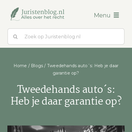
Ga
naar
Menu
inhoud
Zoeken
Blogs
naar:
Over ons
Home
/
Blogs
/
Tweedehands auto´s: Heb je daar
Contact
garantie op?
Tweedehands auto´s:
Heb je daar garantie op?