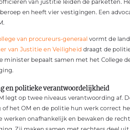
fficieren van justitie leiden de parketten. 
beroep en heeft vier vestigingen. Een advo
M.
llege van procureurs-generaal
vormt de lande
er van Justitie en Veiligheid
draagt de politi
 minister bepaalt samen met het College de
ging.
ng en politieke verantwoordelijkheid
 legt op twee niveaus verantwoording af. De
g of het OM en de politie hun werk correct h
ie werken onafhankelijk en bewaken de rech
ging. Zij maken samen met rechters deel uit 