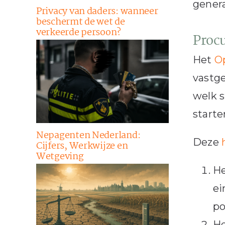
gener
Privacy van daders: wanneer
beschermt de wet de
verkeerde persoon?
Proc
Het
O
vastge
welk s
starte
Nepagenten Nederland:
Deze
Cijfers, Werkwijze en
Wetgeving
He
ei
po
He