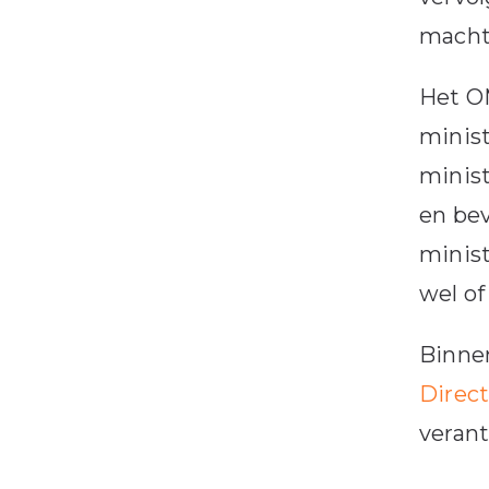
macht
Het OM
minist
minist
en be
minist
wel of
Binnen
Direc
verant