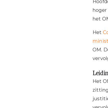
Hoofdo
hoger 
het O
Het
Co
minist
OM. De
vervol
Leidi
Het OM
zittin
justit
vervol