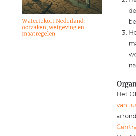
de
Watertekort Nederland:
be
oorzaken, wetgeving en
He
maatregelen
ma
wo
na
Organi
Het OM
van ju
arron
Centr