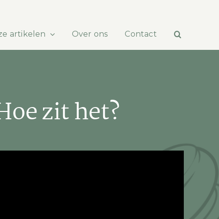
e artikelen
Over ons
Contact
oe zit het?