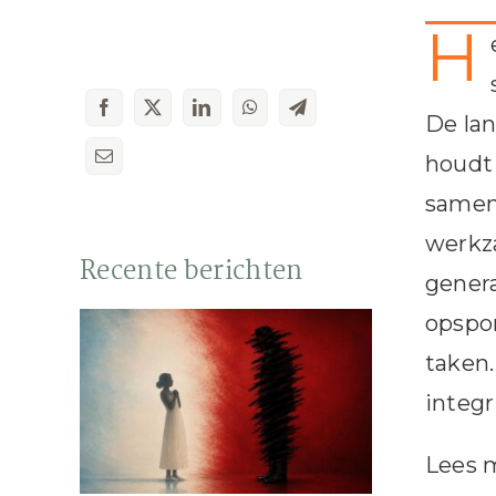
H
De lan
houdt 
samenh
werkz
Recente berichten
genera
opspor
taken.
integr
Lees m